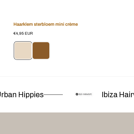
Haarklem sterbloem mini crème
Voeg toe aan winkelwagen
Normale
€4,95 EUR
prijs
ban Hippies
Ibiza Hairw