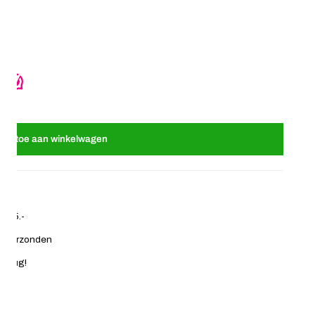
rbloem mini crème
or Haarklem sterbloem mini crème
oeg toe aan winkelwagen
€ 35.-
ag verzonden
 terug!