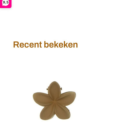
9,5
Recent bekeken
Haarklem
sterbloem
mini
crème