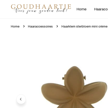
gaan naar artikel
Home
Haaracc
Home
Haaraccessoires
Haarklem sterbloem mini crème
Ga naar productinformatie