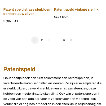
Voeg toe aan winkelwagen
Voeg toe aan winkelwagen
Patent speld strass sterbloem
Patent speld vintage sierlijk
donkerblauw zilver
Normale
€7,95 EUR
Normale
€7,95 EUR
prijs
prijs
1
2
3
…
6
Patentspeld
Goudhaartje heeft een ruim assortiment aan patentspelden, in
verschillende maten, modellen en kleuren. Zo zijn er exemplaren die
er sierlijk uitzien, bewerkt met bloemen en strass steentjes, deze
hebben een mooie vintage uitstraling. Ook zijn er patent spelden in
de vorm van een adelaar, veer of zeester voor een moderne look.
Verder zijn er nog basic modellen in een effen kleur, altijd handig om