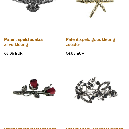
Voeg toe aan winkelwagen
Voeg toe aan winkelwagen
Patent speld adelaar
Patent speld goudkleurig
zilverkleurig
zeester
Normale
€6,95 EUR
Normale
€4,95 EUR
prijs
prijs
Patent
Patent
speld
speld
metaalkleurig
leaf
rode
facet
roos
stenen
blauw
Voeg toe aan winkelwagen
Voeg toe aan winkelwagen