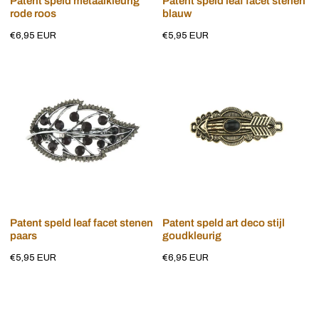
Patent speld metaalkleurig
Patent speld leaf facet stenen
rode roos
blauw
Normale
€6,95 EUR
Normale
€5,95 EUR
prijs
prijs
Patent
Patent
speld
speld
leaf
art
facet
deco
stenen
stijl
paars
goudkleurig
Voeg toe aan winkelwagen
Voeg toe aan winkelwagen
Patent speld leaf facet stenen
Patent speld art deco stijl
paars
goudkleurig
Normale
€5,95 EUR
Normale
€6,95 EUR
prijs
prijs
Patent
Patent
speld
speld
zwarte
strass