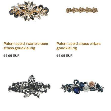
bloem
cirkels
strass
goudkleurig
goudkleurig
Voeg toe aan winkelwagen
Voeg toe aan winkelwagen
Patent speld zwarte bloem
Patent speld strass cirkels
strass goudkleurig
goudkleurig
Normale
€6,95 EUR
Normale
€6,95 EUR
prijs
prijs
Patent
Patent
speld
speld
strass
vintage
sterbloem
sierlijk
donkerblauw
zilver