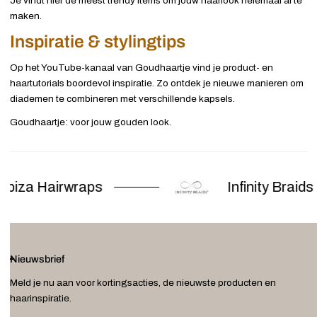
Je vindt hier de meest trendy items om jouw haarlook helemaal af te
maken.
Inspiratie & stylingtips
Op het YouTube-kanaal van Goudhaartje vind je product- en
haartutorials boordevol inspiratie. Zo ontdek je nieuwe manieren om
diademen te combineren met verschillende kapsels.
Goudhaartje: voor jouw gouden look.
biza Hairwraps
Infinity Braids
Nieuwsbrief
Meld je nu aan voor kortingsacties, de nieuwste producten en
haarinspiratie.