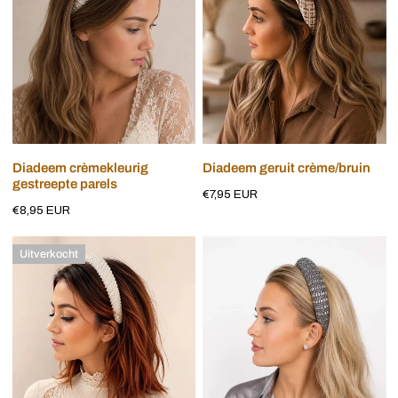
Voeg toe aan winkelwagen
Voeg toe aan winkelwagen
Diadeem crèmekleurig
Diadeem geruit crème/bruin
gestreepte parels
Normale
€7,95 EUR
Normale
€8,95 EUR
prijs
prijs
Diadeem
Diadeem
Uitverkocht
parels
briljant
en
grijs
strass
stenen