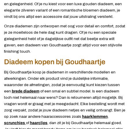
en gelegenheid. Of je nu kiest voor een luxe gouden diadeem, een
elegante zilveren variant of een romantische bloemen diadeem, je
vindt bij ons altijd een accessoire dat jouw uitstraling versterkt.
Onze diademen zijn ontworpen met oog voor detail en comfort, zodat
je ze moeiteloos de hele dag kunt dragen. Of je nu een speciale
gelegenheid hebt of je dagelijkse outfit net dat beetje extra wilt
geven, een diadeem van Goudhaartje zorgt altijd voor een stijlvolle
finishing touch.
Diadeem kopen bij Goudhaartje
Bij Goudhaartje koop je diademen in verschillende modellen en
afwerkingen. Onder elk product vind je duidelijke informatie,
waaronder de afmetingen, zodat je eenvoudig kunt kiezen tussen
een
brede diadeem
of een smal en subtiel model. Is een diadeem
toch niet helemaal naar wens? Dan is retourneren altijd mogelijk. Bij
vragen wordt er graag met je meegedacht. Elke bestelling wordt met
zorg verpakt, zodat je jouw diadeem netjes en veilig ontvangt. Ben je
op zoek naar andere haaraccessoires zoals
haarklemmen
,
scrunchies
of
haarclips
, dan zit je bij Goudhaartje helemaal goed.