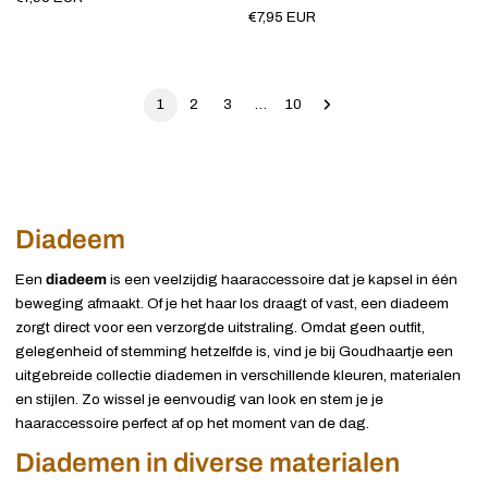
Normale
€7,95 EUR
prijs
prijs
1
2
3
…
10
Diadeem
Een
diadeem
is een veelzijdig haaraccessoire dat je kapsel in één
beweging afmaakt. Of je het haar los draagt of vast, een diadeem
zorgt direct voor een verzorgde uitstraling. Omdat geen outfit,
gelegenheid of stemming hetzelfde is, vind je bij Goudhaartje een
uitgebreide collectie diademen in verschillende kleuren, materialen
en stijlen. Zo wissel je eenvoudig van look en stem je je
haaraccessoire perfect af op het moment van de dag.
Diademen in diverse materialen