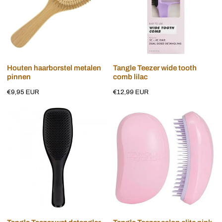
comb
lilac
Voeg toe aan winkelwagen
Voeg toe aan winkelwagen
Houten haarborstel metalen
Tangle Teezer wide tooth
pinnen
comb lilac
Normale
€9,95 EUR
Normale
€12,99 EUR
prijs
prijs
Tangle
Tangle
Teezer
Teezer
wet
salon
detangler
elite
midnight
pink
black
lilac
Voeg toe aan winkelwagen
Voeg toe aan winkelwagen