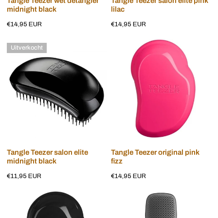
Tangle Teezer wet detangler
Tangle Teezer salon elite pink
midnight black
lilac
Normale
€14,95 EUR
Normale
€14,95 EUR
prijs
prijs
Tangle
Tangle
Uitverkocht
Teezer
Teezer
salon
original
elite
pink
midnight
fizz
black
Uitverkocht
Voeg toe aan winkelwagen
Tangle Teezer salon elite
Tangle Teezer original pink
midnight black
fizz
Normale
€11,95 EUR
Normale
€14,95 EUR
prijs
prijs
Tangle
Tangle
Teezer
Teezer
original
large