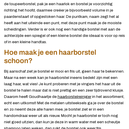
de toupeerborstel, pak je een haarlok en borstel je voorzichtig
richting het hoofd, daarmee creëer je bijvoorbeeld volume in je
paardenstaart of opgestoken haar. De puntkam, naam zegt het al
heeft aan het uiteinde een punt, met deze punt maak je de mooiste
scheidingen. Verder is er ook nog een handige borstel met aan de
achterzijde een spiegel of een kleine borstel die ideaal is voor op reis
of in een kleine handtas.
Hoe maak je een haarborstel
schoon?
Bij aanschaf ziet je borstel er mooi en fris uit, geen haar te bekennen.
Maar na een week kan je haarborstel ineens bedekt zijn met een
laag haar, wat vies! Je kunt proberen met je vingers het haar uit de
borstel te halen maar dat is niet prettig en een zeer tijdrovend klusje.
Daarom heeft Goudhaartje de
haarborstelreiniger
in het assortiment,
echt een uitkomst! Met de metalen uitsteeksels ga je over de borstel
en zo neemt deze alle haren mee, je borstel ziet er in een
handomdraai weer uit als nieuw. Mocht je haarborstel er toch nog
niet goed uitzien, dan kun je deze in warm water met een scheutje
shampoo laten weken, dan ruikt de borstel ook weer fris.