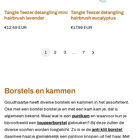
Voeg toe aan winkelwagen
Voeg toe aan winkelwagen
Tangle Teezer detangling mini
Tangle Teezer detangling
hairbrush lavender
hairbrush eucalyptus
Normale
€12,49 EUR
Normale
€17,99 EUR
prijs
prijs
1
2
3
…
7
Borstels en kammen
Goudhaartje heeft diverse borstels en kammen in het assortiment.
Oke met een borstel borstel je en met een kam kam je, dat is
algemeen bekend. Maar wat is een
puntkam
en waarvoor kun je
bijvoorbeeld een
toupeerborstel
gebruiken? Bij deze zullen de
diverse soorten worden toegelicht. Zo is er de
anti klit borstel
,
daarmee haal je gemakkelijk een pijnloos knopen uit het haar. Met