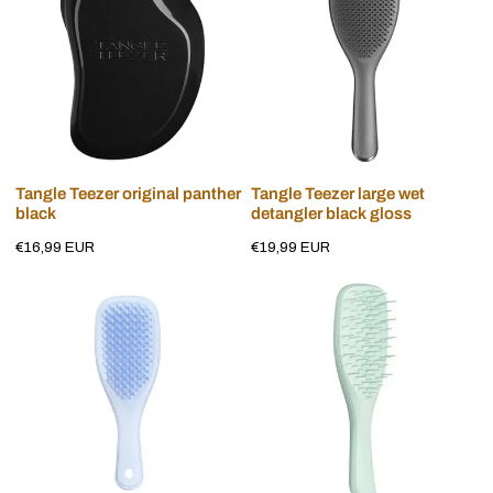
panther
wet
black
detangler
black
gloss
Voeg toe aan winkelwagen
Voeg toe aan winkelwagen
Tangle Teezer original panther
Tangle Teezer large wet
black
detangler black gloss
Normale
€16,99 EUR
Normale
€19,99 EUR
prijs
prijs
Tangle
Tangle
Teezer
Teezer
detangling
detangling
mini
hairbrush
hairbrush
eucalyptus
lavender