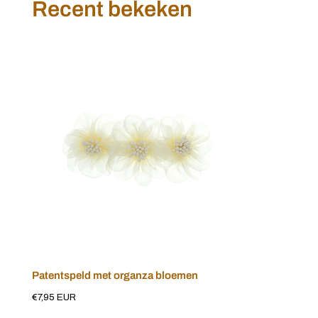
Recent bekeken
Patentspeld
met
organza
bloemen
Patentspeld met organza bloemen
Voeg toe aan winkelwagen
Normale
€7,95 EUR
prijs