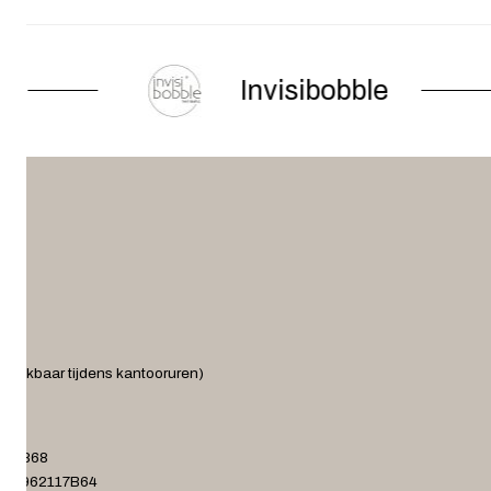
Invisibobble
ereikbaar tijdens kantooruren)
.nl
372868
001962117B64