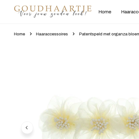
gaan naar artikel
Home
Haaracc
Home
Haaraccessoires
Patentspeld met organza bloe
Ga naar productinformatie