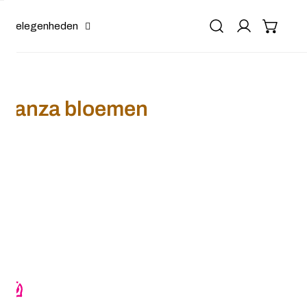
Gelegenheden
rganza bloemen
 met organza bloemen
or Patentspeld met organza bloemen