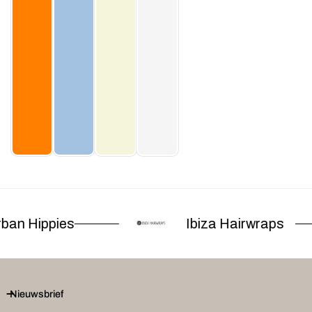
ban Hippies
Ibiza Hairwraps
Nieuwsbrief