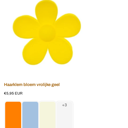
bloem
vrolijke
geel
Voeg toe aan winkelwagen
Haarklem bloem vrolijke geel
Normale
€5,95 EUR
prijs