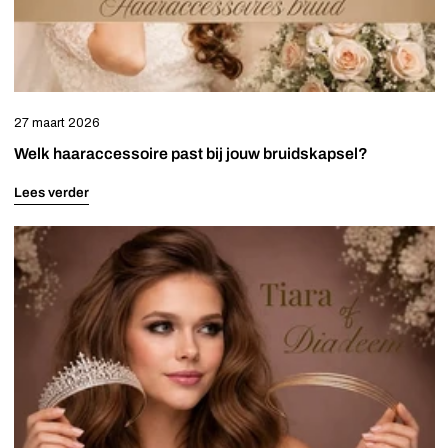
27 maart 2026
Welk haaraccessoire past bij jouw bruidskapsel?
Lees verder
Het
verschil
tussen
een
tiara
en
diadeem