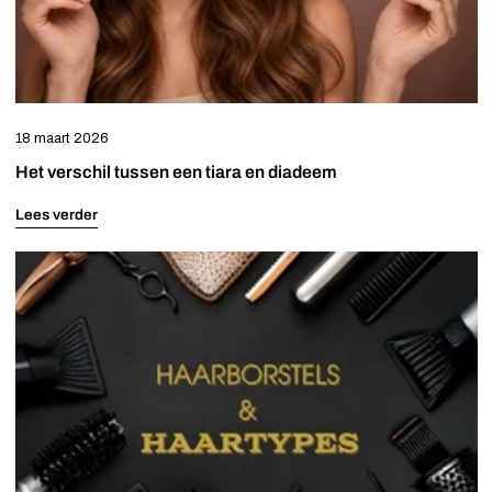
18 maart 2026
Het verschil tussen een tiara en diadeem
Lees verder
Ontdek
welke
haarborstel
bij
jouw
haartype
past