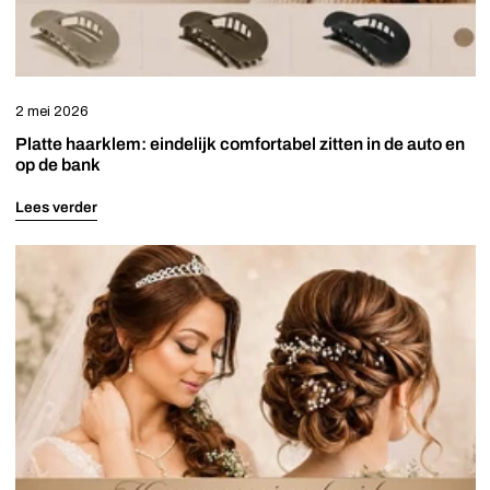
bank
Haarkammen
Invisibobble
Haaraccessoires Festival
Haarklemmen
Pink Pewter
Haaraccessoires Halloween
2 mei 2026
Hairextensions
Tangle Teezer
Haaraccessoires Holland
Platte haarklem: eindelijk comfortabel zitten in de auto en
op de bank
Haarpinnen
Urban Hippies
Haaraccessoires Kerst
Lees verder
Scrunchies
Haaraccessoires Sport
Welk
haaraccessoire
Tiara's
past
bij
jouw
bruidskapsel?