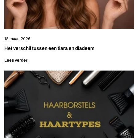
18 maart 2026
Het verschil tussen een tiara en diadeem
Lees verder
Ontdek
welke
haarborstel
bij
jouw
haartype
past