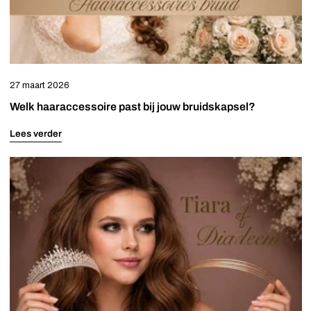
27 maart 2026
Welk haaraccessoire past bij jouw bruidskapsel?
Lees verder
Het
verschil
tussen
een
tiara
en
diadeem