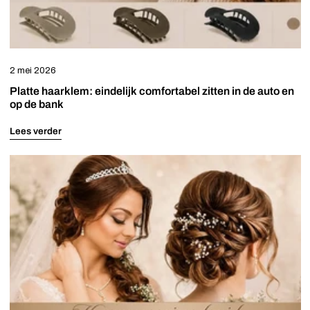
bank
Haarkammen
Invisibobble
Haaraccessoires Festival
Haarklemmen
Pink Pewter
Haaraccessoires Halloween
2 mei 2026
Hairextensions
Tangle Teezer
Haaraccessoires Holland
Platte haarklem: eindelijk comfortabel zitten in de auto en
op de bank
Haarpinnen
Urban Hippies
Haaraccessoires Kerst
Lees verder
Scrunchies
Haaraccessoires Sport
Welk
haaraccessoire
Tiara's
past
bij
jouw
bruidskapsel?