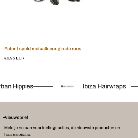
Voeg toe aan winkelwagen
Patent speld metaalkleurig rode roos
Normale
€6,95 EUR
prijs
ban Hippies
Ibiza Hairwraps
Nieuwsbrief
Meld je nu aan voor kortingsacties, de nieuwste producten en
haarinspiratie.