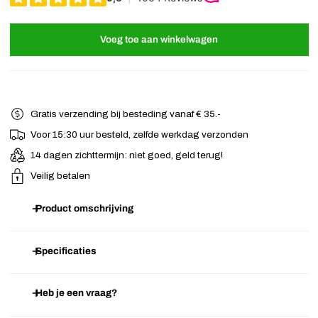
Voeg toe aan winkelwagen
Gratis verzending bij besteding vanaf € 35.-
Voor 15:30 uur besteld, zelfde werkdag verzonden
14 dagen zichttermijn: niet goed, geld terug!
Veilig betalen
Product omschrijving
Metaalkleurige patentspeld, bewerkt met strass steentjes en twee
Specificaties
rode rozen voor een mooie vintage look!
Heb je een vraag?
Artikelnummer
A.11.08.1608