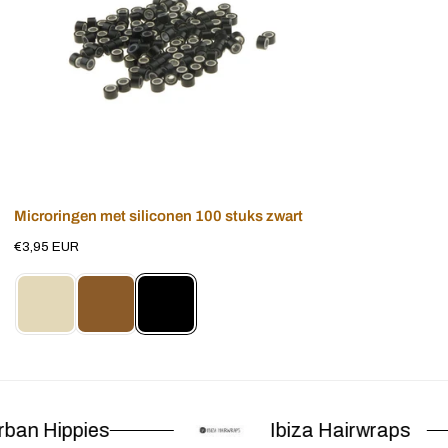
zwart
Voeg toe aan winkelwagen
Microringen met siliconen 100 stuks zwart
Normale
€3,95 EUR
prijs
ban Hippies
Ibiza Hairwraps