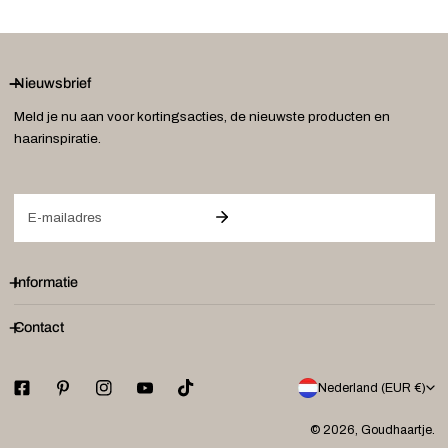
Nieuwsbrief
Meld je nu aan voor kortingsacties, de nieuwste producten en
haarinspiratie.
E-
mail
Informatie
Contact
L
Nederland (EUR €)
a
© 2026,
Goudhaartje
.
n
Betaalmethodes