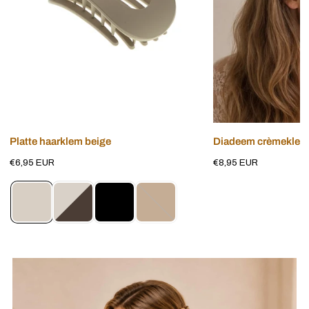
Voeg toe aan winkelwagen
Voeg toe aan w
Platte haarklem beige
Diadeem crèmekleuri
Normale
€6,95 EUR
Normale
€8,95 EUR
prijs
prijs