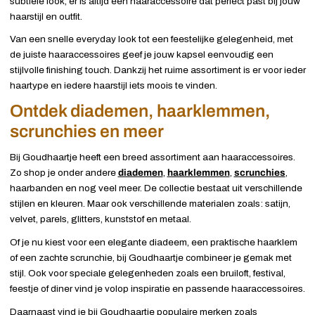
subtiele look, er is altijd een haaraccessoire dat perfect past bij jouw
haarstijl en outfit.
Van een snelle everyday look tot een feestelijke gelegenheid, met
de juiste haaraccessoires geef je jouw kapsel eenvoudig een
stijlvolle finishing touch. Dankzij het ruime assortiment is er voor ieder
haartype en iedere haarstijl iets moois te vinden.
Ontdek diademen, haarklemmen,
scrunchies en meer
Bij Goudhaartje heeft een breed assortiment aan haaraccessoires.
Zo shop je onder andere
diademen
,
haarklemmen
,
scrunchies
,
haarbanden en nog veel meer. De collectie bestaat uit verschillende
stijlen en kleuren. Maar ook verschillende materialen zoals: satijn,
velvet, parels, glitters, kunststof en metaal.
Of je nu kiest voor een elegante diadeem, een praktische haarklem
of een zachte scrunchie, bij Goudhaartje combineer je gemak met
stijl. Ook voor speciale gelegenheden zoals een bruiloft, festival,
feestje of diner vind je volop inspiratie en passende haaraccessoires.
Daarnaast vind je bij Goudhaartje populaire merken zoals