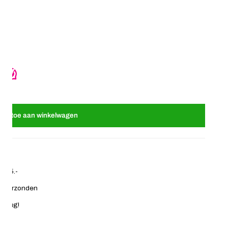
 - vlecht haarband - Jolie - Spring Lush
 Infinity Braids - vlecht haarband - Jolie - Spring Lush
oeg toe aan winkelwagen
€ 35.-
ag verzonden
 terug!