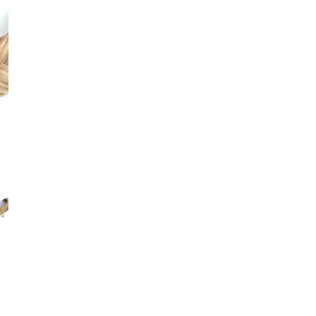
Aantal verminderen voor Infinity Braids
Verhoog het aantal voor
Lage voorraad - nog 2 artikelen
V
Gratis verzending bij besteding vanaf 
Voor 15:30 uur besteld, zelfde werkd
14 dagen zichttermijn: niet goed, geld
Veilig betalen