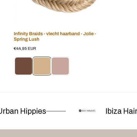
Infinity Braids - vlecht haarband - Jolie -
Voeg toe aan winkelwagen
Spring Lush
Normale
€44,95 EUR
prijs
ban Hippies
Ibiza Hair