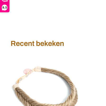
9,5
Recent bekeken
Infinity
Braids
-
vlecht
haarband
-
Jolie
-
Spring
Lush