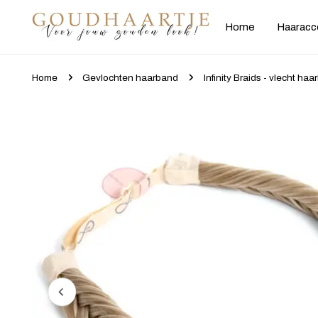
gaan naar artikel
Home
Haaracc
Home
Gevlochten haarband
Infinity Braids - vlecht ha
Ga naar productinformatie