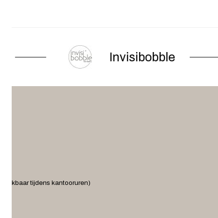
Invisibobble
ereikbaar tijdens kantooruren)
.nl