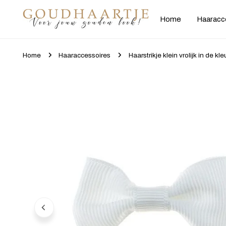
gaan naar artikel
Home
Haaracc
Home
Haaraccessoires
Haarstrikje klein vrolijk in de kle
Ga naar productinformatie