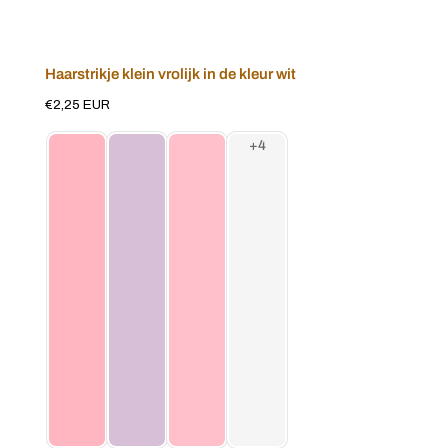
Haarstrikje klein vrolijk in de kleur wit
Voeg toe aan winkelwagen
Normale
€2,25 EUR
prijs