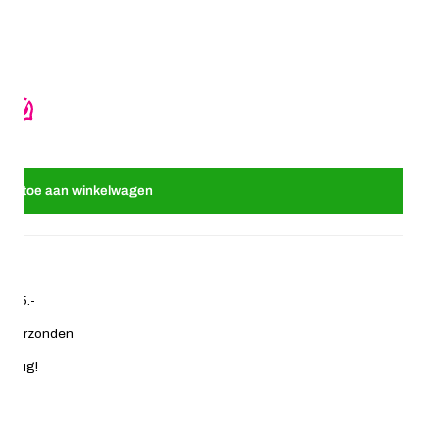
 vrolijk in de kleur wit
Haarstrikje klein vrolijk in de kleur wit
oeg toe aan winkelwagen
€ 35.-
ag verzonden
 terug!