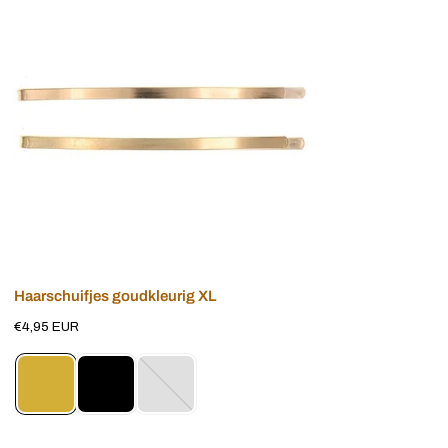
goudkleurig
XL
Voeg toe aan winkelwagen
Haarschuifjes goudkleurig XL
Normale
€4,95 EUR
prijs