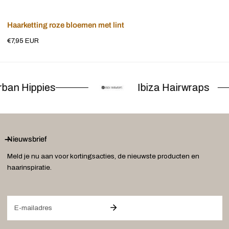
Voeg toe aan winkelwagen
Haarketting roze bloemen met lint
Normale
€7,95 EUR
prijs
ban Hippies
Ibiza Hairwraps
Nieuwsbrief
Meld je nu aan voor kortingsacties, de nieuwste producten en
haarinspiratie.
E-
mail