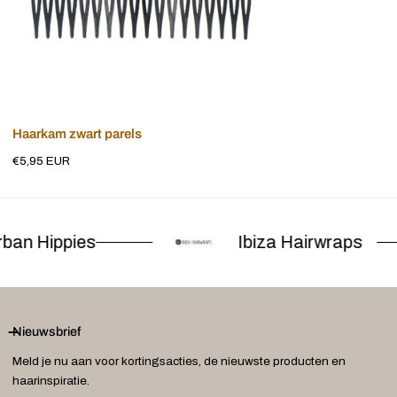
Voeg toe aan winkelwagen
Haarkam zwart parels
Normale
€5,95 EUR
prijs
ban Hippies
Ibiza Hairwraps
Nieuwsbrief
Meld je nu aan voor kortingsacties, de nieuwste producten en
haarinspiratie.