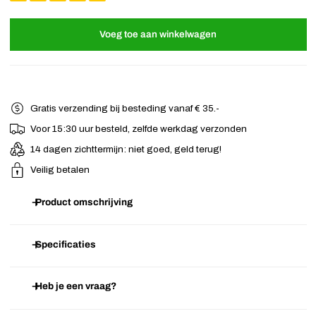
Voeg toe aan winkelwagen
Gratis verzending bij besteding vanaf € 35.-
Voor 15:30 uur besteld, zelfde werkdag verzonden
14 dagen zichttermijn: niet goed, geld terug!
Veilig betalen
Product omschrijving
Deze kunststof zwarte haarkam is bewerkt met mooie witte parels en
Specificaties
facet steentjes. Deze haarkam kan in zowel los als opgestoken haar
worden gedragen.
Heb je een vraag?
Artikelnummer
B.09.07.2575
Haarkam: ca. 100 mm bij ca. 50