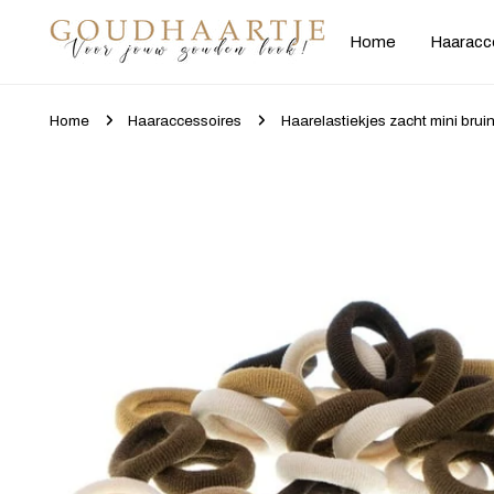
gaan naar artikel
Home
Haaracc
Home
Haaraccessoires
Haarelastiekjes zacht mini bruin
Ga naar productinformatie