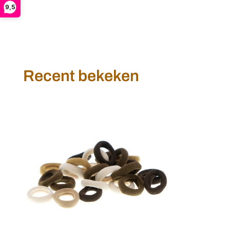
9,5
Recent bekeken
Haarelastiekjes
zacht
mini
bruin
tinten
25
stuks