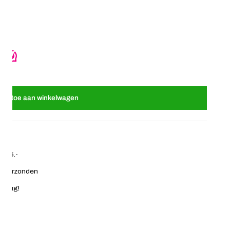
s zacht mini bruin tinten 25 stuks
 Haarelastiekjes zacht mini bruin tinten 25 stuks
oeg toe aan winkelwagen
€ 35.-
ag verzonden
 terug!