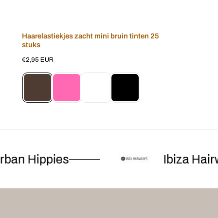
Haarelastiekjes zacht mini bruin tinten 25
Voeg toe aan winkelwagen
stuks
Normale
€2,95 EUR
prijs
an Hippies
Ibiza Hairw