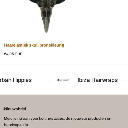
Voeg toe aan winkelwagen
Haarelastiek skull bronskleurig
Normale
€4,95 EUR
prijs
ban Hippies
Ibiza Hairwraps
Nieuwsbrief
Meld je nu aan voor kortingsacties, de nieuwste producten en
haarinspiratie.