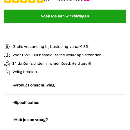
Voeg toe aan winkelwagen
Gratis verzending bij besteding vanaf € 35.-
Voor 15:30 uur besteld, zelfde werkdag verzonden
14 dagen zichttermijn: niet goed, geld terug!
Veilig betalen
Product omschrijving
Ga voor stoer met deze bronskleurige skull haarelastiek! Stevig
Specificaties
haarelastiek voor het maken van een staart of rommelige knot.
Heb je een vraag?
Artikelnummer
I.13.05.1525