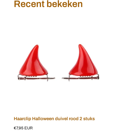
Recent bekeken
Haarclip
Halloween
duivel
rood
2
stuks
Haarclip Halloween duivel rood 2 stuks
Voeg toe aan winkelwagen
Normale
€7,95 EUR
prijs