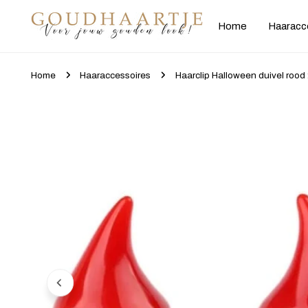
gaan naar artikel
Home
Haaracc
Home
Haaraccessoires
Haarclip Halloween duivel rood 
Ga naar productinformatie