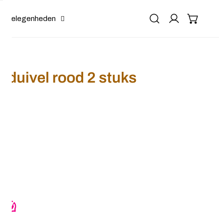
Gelegenheden
 duivel rood 2 stuks
oween duivel rood 2 stuks
r Haarclip Halloween duivel rood 2 stuks