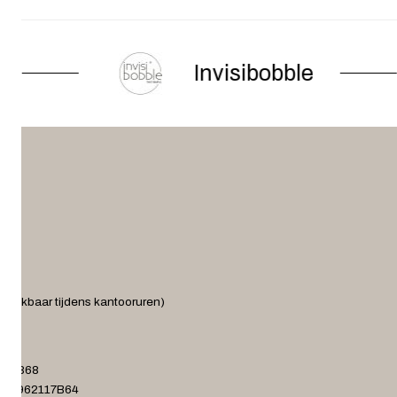
Invisibobble
ereikbaar tijdens kantooruren)
.nl
372868
001962117B64