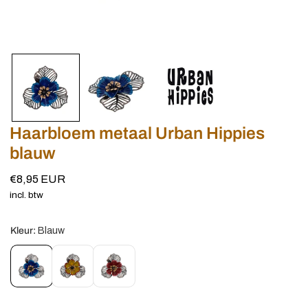
Haarkammen
Invisibobble
Haaraccessoires Festival
Haarklemmen
Pink Pewter
Haaraccessoires Halloween
Hairextensions
Tangle Teezer
Haaraccessoires Holland
Haarpinnen
Urban Hippies
Haaraccessoires Kerst
Haarbloem metaal Urban Hippies
blauw
Scrunchies
Haaraccessoires Sport
Normale
€8,95 EUR
Tiara's
prijs
incl. btw