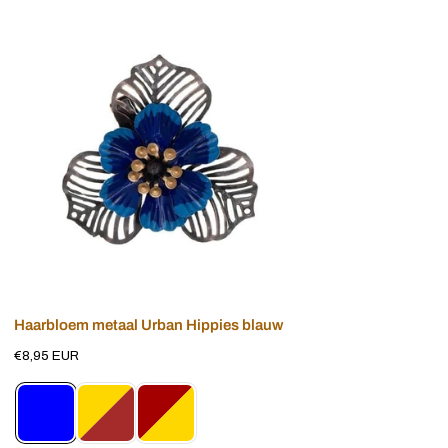
Haarbloem
metaal
Urban
Hippies
blauw
Voeg toe aan winkelwagen
Haarbloem metaal Urban Hippies blauw
Normale
€8,95 EUR
prijs