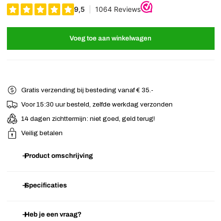
Voeg toe aan winkelwagen
Gratis verzending bij besteding vanaf € 35.-
Voor 15:30 uur besteld, zelfde werkdag verzonden
14 dagen zichttermijn: niet goed, geld terug!
Veilig betalen
Product omschrijving
Prachtige rode fluwelen roos, net echt! Aan de achterzijde van de
Specificaties
roos zit een alligator knipje en een broche speldje. De roos kan dus
zowel in het haar en als broche worden gedragen.
Heb je een vraag?
Artikelnummer
F.02.04.2313