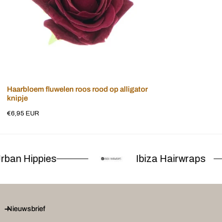
Voeg toe aan winkelwagen
Haarbloem fluwelen roos rood op alligator
knipje
Normale
€6,95 EUR
prijs
ban Hippies
Ibiza Hairwraps
Nieuwsbrief