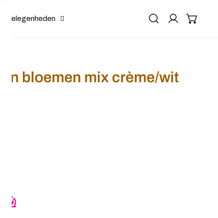
Gelegenheden
en bloemen mix crème/wit
vlochten bloemen mix crème/wit
or Haarband gevlochten bloemen mix crème/wit