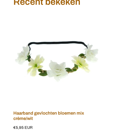
Recent bekeken
Haarband
gevlochten
bloemen
mix
crème/wit
Haarband gevlochten bloemen mix
Voeg toe aan winkelwagen
crème/wit
Normale
€5,95 EUR