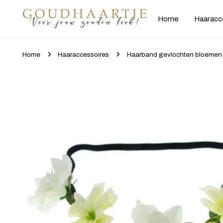
gaan naar artikel
Home
Haaracc
Home
Haaraccessoires
Haarband gevlochten bloemen 
Ga naar productinformatie