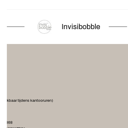
Invisibobble
ereikbaar tijdens kantooruren)
.nl
372868