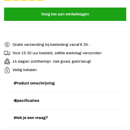
Voeg toe aan winkelwagen
Gratis verzending bij besteding vanaf € 35.-
Voor 15:30 uur besteld, zelfde werkdag verzonden
14 dagen zichttermijn: niet goed, geld terug!
Veilig betalen
Product omschrijving
Haarband
in mooi zwart wit patroon. Door het elastische matriaal,
Specificaties
draagt deze haarband comfortabel. Omdat er geen ijzertje aan de
haarband zit, zal deze het haar niet beschadigen. Hou tijdens het
Heb je een vraag?
Artikelnummer
J.12.01.8237
sporten je haar uit je gezicht met deze trendy haarband!
Afmeting
Haarelastiek: ca. 14 mm breed.