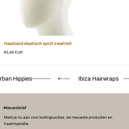
Voeg toe aan winkelwagen
Haarband elastisch sport zwart/wit
Normale
€5,95 EUR
prijs
ban Hippies
Ibiza Hairwraps
Nieuwsbrief
Meld je nu aan voor kortingsacties, de nieuwste producten en
haarinspiratie.