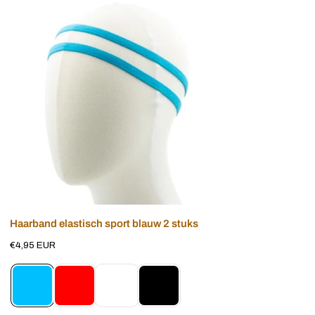
Haarband
elastisch
sport
blauw
2
stuks
Voeg toe aan winkelwagen
Haarband elastisch sport blauw 2 stuks
Normale
€4,95 EUR
prijs