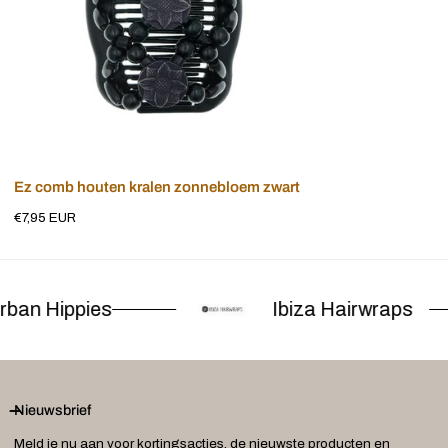
Voeg toe aan winkelwagen
Ez comb houten kralen zonnebloem zwart
Normale
€7,95 EUR
prijs
ban Hippies
Ibiza Hairwraps
Nieuwsbrief
Meld je nu aan voor kortingsacties, de nieuwste producten en