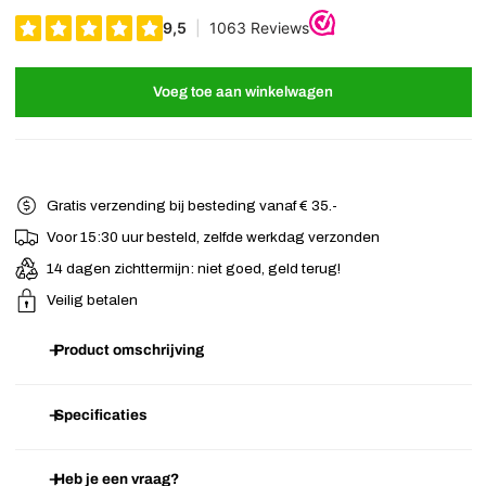
Voeg toe aan winkelwagen
Gratis verzending bij besteding vanaf € 35.-
Voor 15:30 uur besteld, zelfde werkdag verzonden
14 dagen zichttermijn: niet goed, geld terug!
Veilig betalen
Product omschrijving
EZ comb met zwarte kralen en in het midden drie subtiele
Specificaties
zonnebloemen. Met de EZ comb (kam) zwart creëer je heel
gemakkelijk verschillende haarstijlen. Stop simpelweg één kant van
Heb je een vraag?
Artikelnummer
H.11.10.1862
de EZ Comb in je haar. Trek deze vervolgens rondom je haar en stop