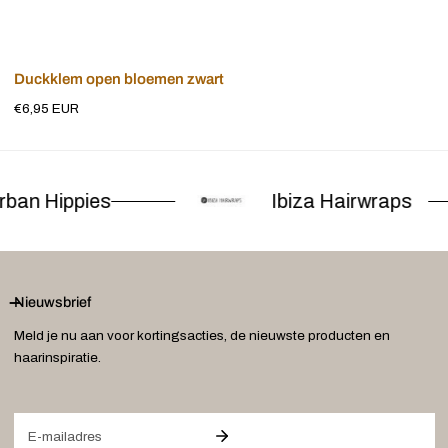
Uitverkocht
Duckklem open bloemen zwart
Normale
€6,95 EUR
prijs
ban Hippies
Ibiza Hairwraps
Nieuwsbrief
Meld je nu aan voor kortingsacties, de nieuwste producten en
haarinspiratie.
E-
mail