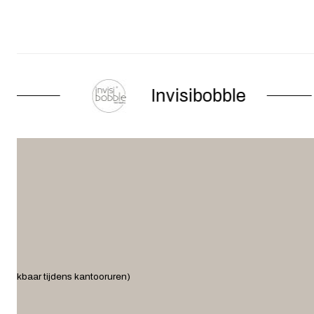
Invisibobble
ereikbaar tijdens kantooruren)
.nl