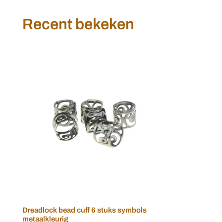
Recent bekeken
Dreadlock
bead
cuff
6
stuks
symbols
metaalkleurig
Dreadlock bead cuff 6 stuks symbols
Voeg toe aan winkelwagen
metaalkleurig