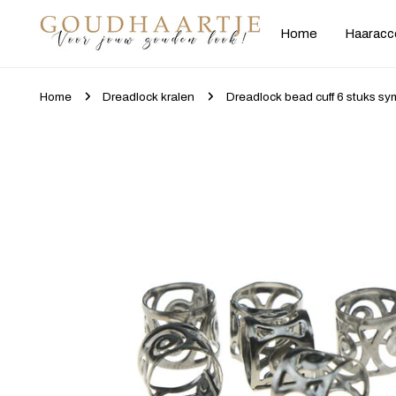
gaan naar artikel
Home
Haaracc
Home
Dreadlock kralen
Dreadlock bead cuff 6 stuks sy
Ga naar productinformatie