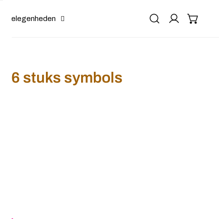
Gelegenheden
ff 6 stuks symbols
d cuff 6 stuks symbols metaalkleurig
r Dreadlock bead cuff 6 stuks symbols metaalkleurig