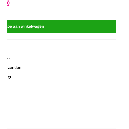
oeg toe aan winkelwagen
€ 35.-
ag verzonden
 terug!
symbols zijn het helemaal! Buig ze gemakkelijk open en klem ze
 vlechten op het hoofd). Combineer dreadlock bead cuffs met hair