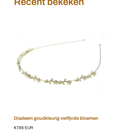
Recent bekeken
Diadeem
goudkleurig
verfijnde
bloemen
Diadeem goudkleurig verfijnde bloemen
Voeg toe aan winkelwagen
Normale
€7,95 EUR
prijs