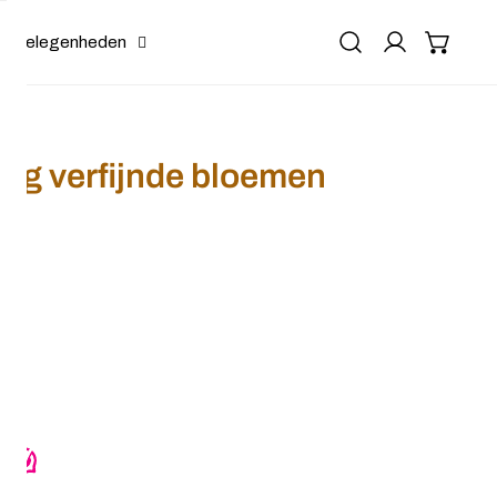
Gelegenheden
ig verfijnde bloemen
kleurig verfijnde bloemen
or Diadeem goudkleurig verfijnde bloemen