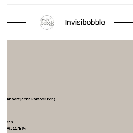
Invisibobble
ereikbaar tijdens kantooruren)
.nl
372868
001962117B64