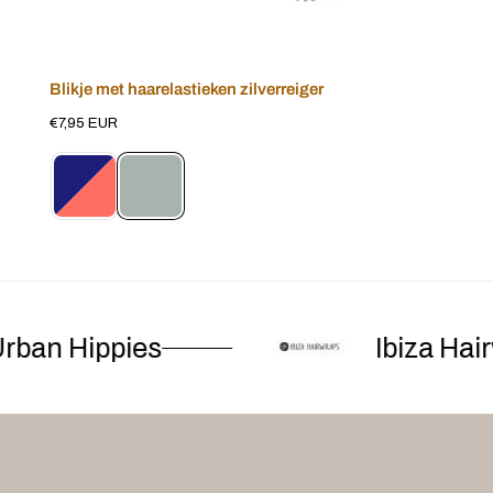
Blikje met haarelastieken zilverreiger
Voeg toe aan winkelwagen
Normale
€7,95 EUR
prijs
ban Hippies
Ibiza Hair