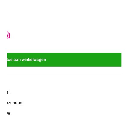
relastieken zilverreiger
 Blikje met haarelastieken zilverreiger
oeg toe aan winkelwagen
€ 35.-
ag verzonden
 terug!