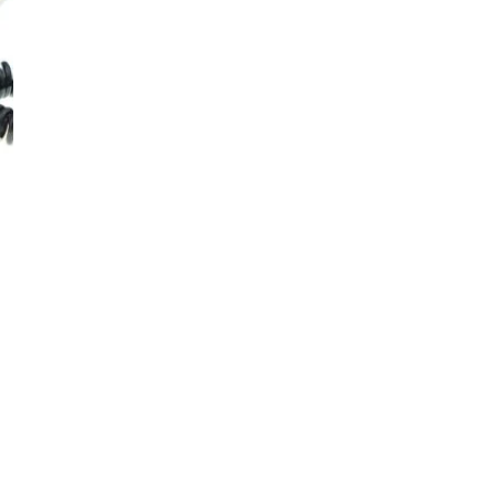
Aantal verminderen voor Blikje met haa
Verhoog het aantal voor
3 op voorraad
V
Gratis verzending bij besteding vanaf 
Voor 15:30 uur besteld, zelfde werkd
14 dagen zichttermijn: niet goed, geld
Veilig betalen