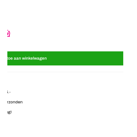
relastieken fantasie blauw
 Blikje met haarelastieken fantasie blauw
oeg toe aan winkelwagen
€ 35.-
ag verzonden
 terug!