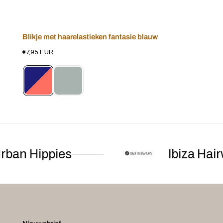
Blikje met haarelastieken fantasie blauw
Voeg toe aan winkelwagen
Normale
€7,95 EUR
prijs
an Hippies
Ibiza Hairw