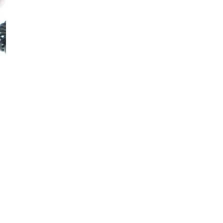
Aantal verminderen voor Blikje met haa
Verhoog het aantal voor
Lage voorraad - nog 2 artikelen
V
Gratis verzending bij besteding vanaf 
Voor 15:30 uur besteld, zelfde werkd
14 dagen zichttermijn: niet goed, geld
Veilig betalen