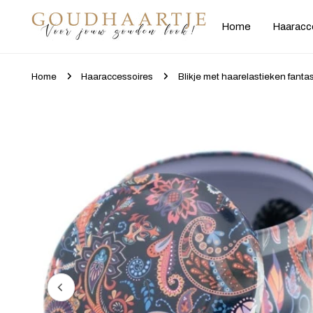
gaan naar artikel
Home
Haaracc
Home
Haaraccessoires
Blikje met haarelastieken fanta
Ga naar productinformatie