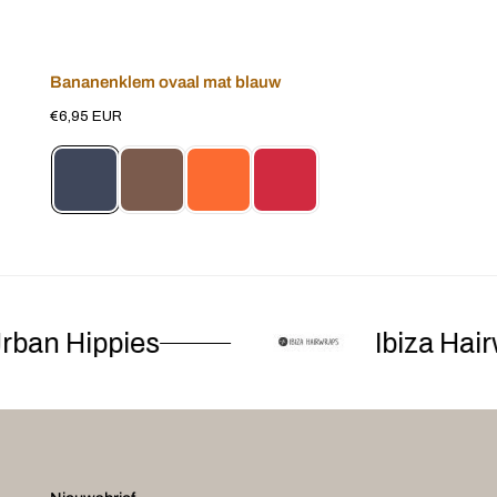
Bananenklem ovaal mat blauw
Voeg toe aan winkelwagen
Normale
€6,95 EUR
prijs
ban Hippies
Ibiza Hairw