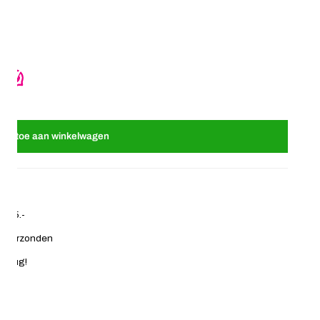
 ovaal mat blauw
or Bananenklem ovaal mat blauw
oeg toe aan winkelwagen
€ 35.-
ag verzonden
 terug!