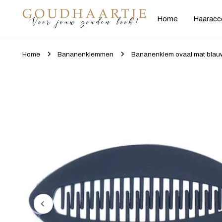
gaan naar artikel
Home
Haaracc
Home
Bananenklemmen
Bananenklem ovaal mat blau
Ga naar productinformatie