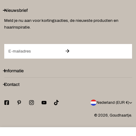
Nieuwsbrief
Meld je nu aan voor kortingsacties, de nieuwste producten en
haarinspiratie.
E-
mail
Informatie
Contact
L
Nederland (EUR €)
a
© 2026,
Goudhaartje
.
n
Betaalmethodes
d