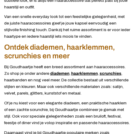
subtiele look, er is altijd een haaraccessoire dat perfect past bij jouw
haarstijl en outfit.
Van een snelle everyday look tot een feestelijke gelegenheid, met
de juiste haaraccessoires geef je jouw kapsel eenvoudig een
stijlvolle finishing touch. Dankzij het ruime assortiment is er voor ieder
haartype en iedere haarstijl iets moois te vinden.
Ontdek diademen, haarklemmen,
scrunchies en meer
Bij Goudhaartje heeft een breed assortiment aan haaraccessoires.
Zo shop je onder andere
diademen
,
haarklemmen
,
scrunchies
,
haarbanden en nog veel meer. De collectie bestaat uit verschillende
stijlen en kleuren. Maar ook verschillende materialen zoals: satijn,
velvet, parels, glitters, kunststof en metaal.
Of je nu kiest voor een elegante diadeem, een praktische haarklem
of een zachte scrunchie, bij Goudhaartje combineer je gemak met
stijl. Ook voor speciale gelegenheden zoals een bruiloft, festival,
feestje of diner vind je volop inspiratie en passende haaraccessoires.
Daarnaast vind je bij Goudhaartje populaire merken zoals