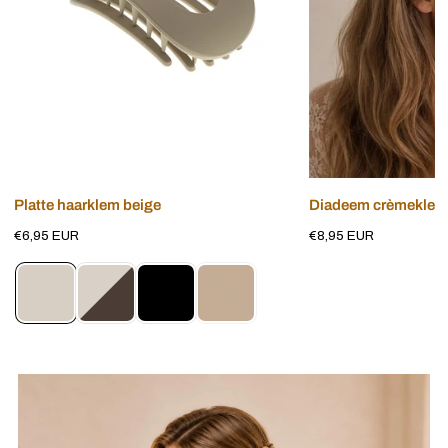
Voeg toe aan winkelwagen
Voeg toe aan w
Platte haarklem beige
Diadeem crèmekleuri
Normale
€6,95 EUR
Normale
€8,95 EUR
prijs
prijs