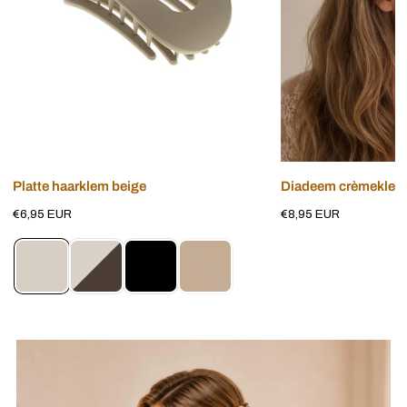
Voeg toe aan winkelwagen
Voeg toe aan w
Platte haarklem beige
Diadeem crèmekleuri
Normale
€6,95 EUR
Normale
€8,95 EUR
prijs
prijs