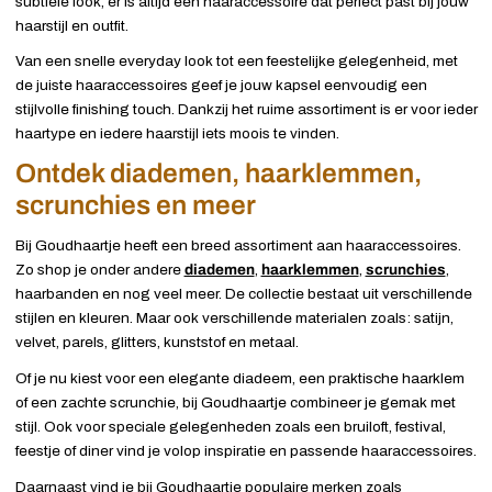
subtiele look, er is altijd een haaraccessoire dat perfect past bij jouw
haarstijl en outfit.
Van een snelle everyday look tot een feestelijke gelegenheid, met
de juiste haaraccessoires geef je jouw kapsel eenvoudig een
stijlvolle finishing touch. Dankzij het ruime assortiment is er voor ieder
haartype en iedere haarstijl iets moois te vinden.
Ontdek diademen, haarklemmen,
scrunchies en meer
Bij Goudhaartje heeft een breed assortiment aan haaraccessoires.
Zo shop je onder andere
diademen
,
haarklemmen
,
scrunchies
,
haarbanden en nog veel meer. De collectie bestaat uit verschillende
stijlen en kleuren. Maar ook verschillende materialen zoals: satijn,
velvet, parels, glitters, kunststof en metaal.
Of je nu kiest voor een elegante diadeem, een praktische haarklem
of een zachte scrunchie, bij Goudhaartje combineer je gemak met
stijl. Ook voor speciale gelegenheden zoals een bruiloft, festival,
feestje of diner vind je volop inspiratie en passende haaraccessoires.
Daarnaast vind je bij Goudhaartje populaire merken zoals