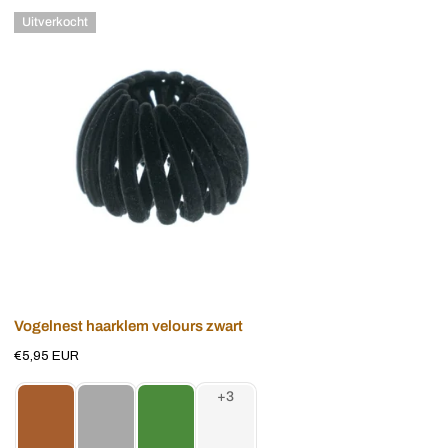
Vogelnest
Uitverkocht
haarklem
velours
zwart
Uitverkocht
Vogelnest haarklem velours zwart
Normale
€5,95 EUR
prijs