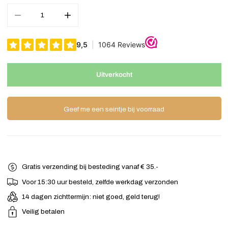
Aantal verminderen voor Vogelnest haarklem velours zwart
Verhoog het aantal voor Vogelnest haarklem velour
Uitverkocht
Geef me een seintje bij voorraad
Gratis verzending bij besteding vanaf € 35.-
Voor 15:30 uur besteld, zelfde werkdag verzonden
14 dagen zichttermijn: niet goed, geld terug!
Veilig betalen