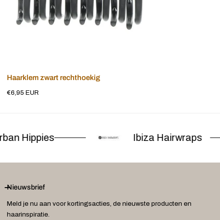
Voeg toe aan winkelwagen
Haarklem zwart rechthoekig
Normale
€6,95 EUR
prijs
ban Hippies
Ibiza Hairwraps
Nieuwsbrief
Meld je nu aan voor kortingsacties, de nieuwste producten en
haarinspiratie.