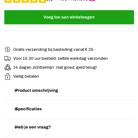
Voeg toe aan winkelwagen
Gratis verzending bij besteding vanaf € 35.-
Voor 15:30 uur besteld, zelfde werkdag verzonden
14 dagen zichttermijn: niet goed, geld terug!
Veilig betalen
Product omschrijving
Mooie zwarte basic haarklem. Met deze
haarklem
kun je in een
Specificaties
handomdraai het haar gedeeltelijk of helemaal vastzetten.
Heb je een vraag?
Artikelnummer
E.09.04.1460