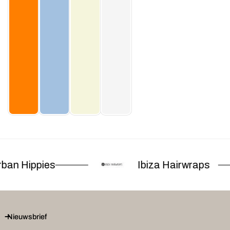
ban Hippies
Ibiza Hairwraps
Nieuwsbrief