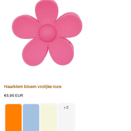
bloem
vrolijke
roze
Voeg toe aan winkelwagen
Haarklem bloem vrolijke roze
Normale
€5,95 EUR
prijs