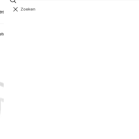
Zoeken
a
Jouw winkelwagen (
0
)
essoires
Haartools
Haarverzorging
Merken
r
t
Je winkelwagen is leeg
stuks rubber wit
i
k
Haarelastieken set
e
l
Normale
€4,95 EUR
e
prijs
incl. btw
n
Hoeveelheid