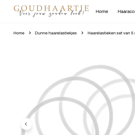
gaan naar artikel
Home
Haaracc
Home
Dunne haarelastiekjes
Haarelastieken set van 5 
Ga naar productinformatie