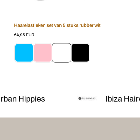
Haarelastieken set van 5 stuks rubber wit
Voeg toe aan winkelwagen
Normale
€4,95 EUR
prijs
ban Hippies
Ibiza Hairw