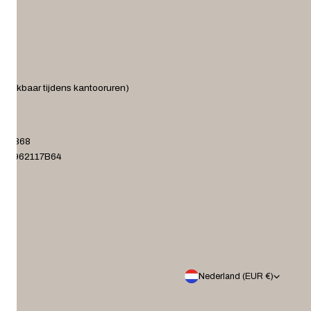
ereikbaar tijdens kantooruren)
.nl
372868
001962117B64
L
Nederland (EUR €)
a