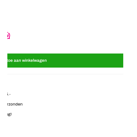
 set van 5 stuks rubber wit
 Haarelastieken set van 5 stuks rubber wit
oeg toe aan winkelwagen
€ 35.-
ag verzonden
 terug!