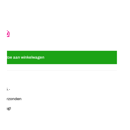
ovaal bruin
r Haarelastiek ovaal bruin
oeg toe aan winkelwagen
€ 35.-
ag verzonden
 terug!