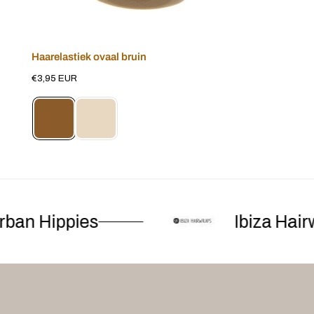
Haarelastiek ovaal bruin
Voeg toe aan winkelwagen
Normale
€3,95 EUR
prijs
an Hippies
Ibiza Hairw