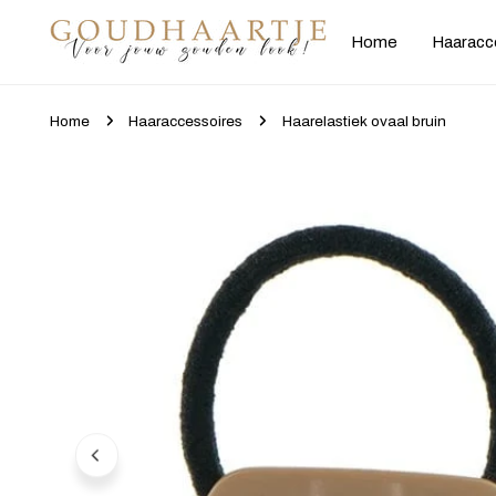
gaan naar artikel
Home
Haaracc
Home
Haaraccessoires
Haarelastiek ovaal bruin
Ga naar productinformatie