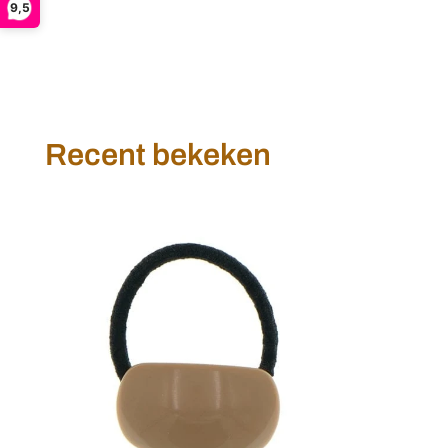
9,5
Recent bekeken
Haarelastiek
ovaal
bruin