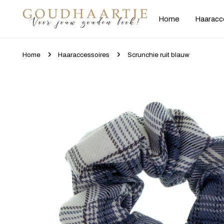
gaan naar artikel
Home
Haaracc
Home
Haaraccessoires
Scrunchie ruit blauw
Ga naar productinformatie