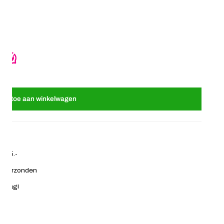
t blauw
r Scrunchie ruit blauw
oeg toe aan winkelwagen
€ 35.-
ag verzonden
 terug!