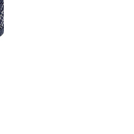
Aantal verminderen voor Scrunchie rui
Verhoog het aantal voo
6 op voorraad
V
Gratis verzending bij besteding vanaf 
Voor 15:30 uur besteld, zelfde werkd
14 dagen zichttermijn: niet goed, geld
Veilig betalen