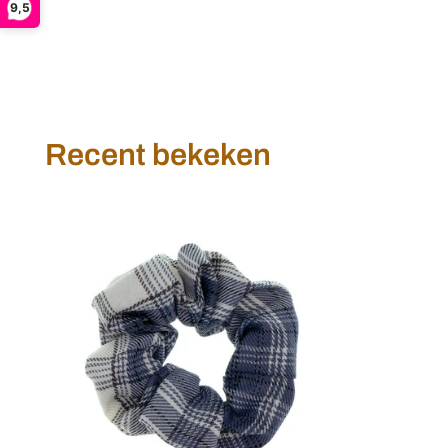
9,5
Recent bekeken
Scrunchie
ruit
blauw