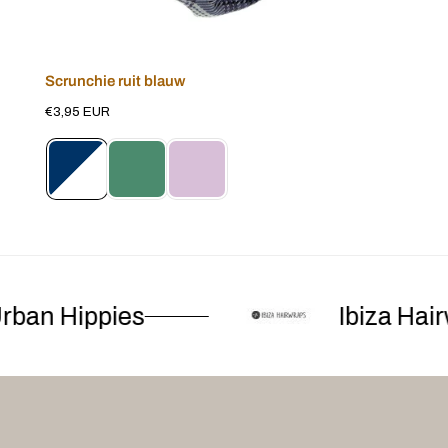
Scrunchie ruit blauw
Voeg toe aan winkelwagen
Normale
€3,95 EUR
prijs
ban Hippies
Ibiza Hairw