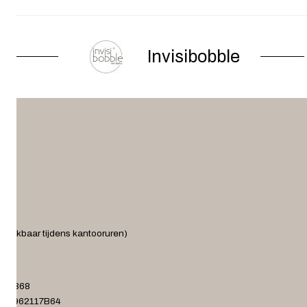
Invisibobble
ereikbaar tijdens kantooruren)
.nl
372868
001962117B64