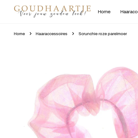
gaan naar artikel
Home
Haaracc
Home
Haaraccessoires
Scrunchie roze parelmoer
Ga naar productinformatie