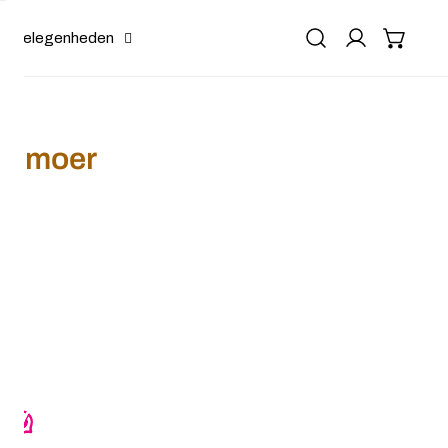
Gelegenheden
relmoer
ze parelmoer
r Scrunchie roze parelmoer