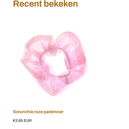
Recent bekeken
Scrunchie
roze
parelmoer
Scrunchie roze parelmoer
Voeg toe aan winkelwagen
Normale
€3,95 EUR
prijs