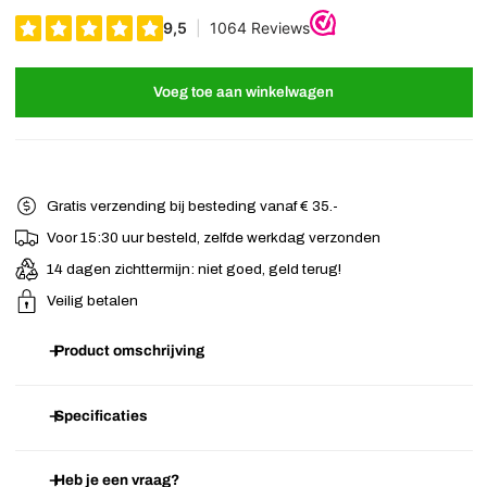
Voeg toe aan winkelwagen
Gratis verzending bij besteding vanaf € 35.-
Voor 15:30 uur besteld, zelfde werkdag verzonden
14 dagen zichttermijn: niet goed, geld terug!
Veilig betalen
Product omschrijving
Prachtig setje zilverkleurige haarklemmetjes met bloemen en strass
Specificaties
steentjes. Omdat deze haarklemmetjes van metaal gemaakt zijn,
deze zijn zeer stevig en blijven goed in het haar zitten. Zet een
Heb je een vraag?
Artikelnummer
E.05.02.1732
haarlok vast of verwerk deze
haarklemmetjes
in een knot of