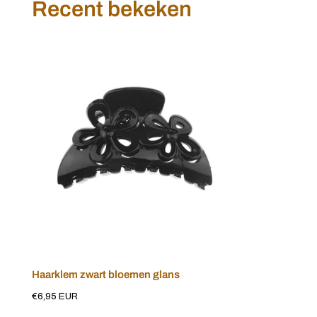
Recent bekeken
Haarklem
zwart
bloemen
glans
Haarklem zwart bloemen glans
Voeg toe aan winkelwagen
Normale
€6,95 EUR
prijs