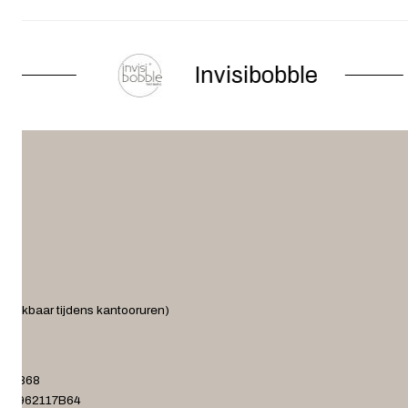
Invisibobble
ereikbaar tijdens kantooruren)
.nl
372868
001962117B64