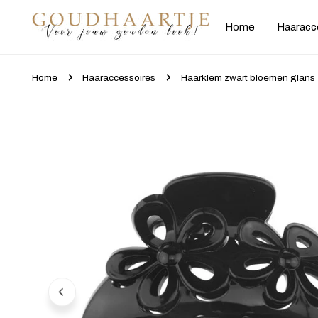
gaan naar artikel
Home
Haaracc
Home
Haaraccessoires
Haarklem zwart bloemen glans
Ga naar productinformatie