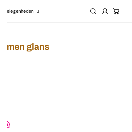
Gelegenheden
oemen glans
art bloemen glans
or Haarklem zwart bloemen glans