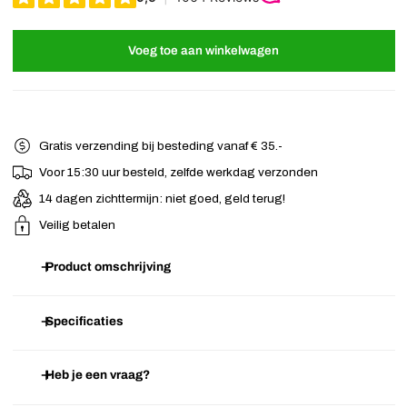
Voeg toe aan winkelwagen
Gratis verzending bij besteding vanaf € 35.-
Voor 15:30 uur besteld, zelfde werkdag verzonden
14 dagen zichttermijn: niet goed, geld terug!
Veilig betalen
Product omschrijving
Prachtige haarklem met romatische uitstraling. Deze
haarklem
heeft
Specificaties
twee lagen, een goudkleurige binnenlaag en een bloesem print
buitenlaag. Door de dubbele laag is deze haarklem extra stevig.
Heb je een vraag?
Artikelnummer
E.07.02.2282