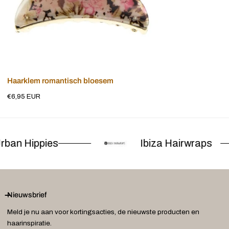
Voeg toe aan winkelwagen
Haarklem romantisch bloesem
Normale
€6,95 EUR
prijs
rban Hippies
Ibiza Hairwraps
Nieuwsbrief
Meld je nu aan voor kortingsacties, de nieuwste producten en
haarinspiratie.