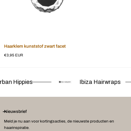
Voeg toe aan winkelwagen
Haarklem kunststof zwart facet
Normale
€3,95 EUR
prijs
ban Hippies
Ibiza Hairwraps
Nieuwsbrief
Meld je nu aan voor kortingsacties, de nieuwste producten en
haarinspiratie.