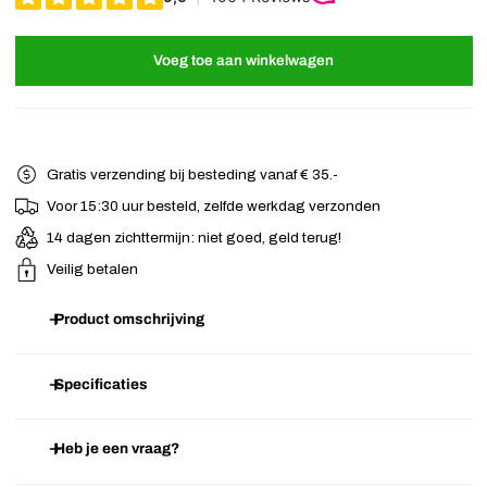
Voeg toe aan winkelwagen
Gratis verzending bij besteding vanaf € 35.-
Voor 15:30 uur besteld, zelfde werkdag verzonden
14 dagen zichttermijn: niet goed, geld terug!
Veilig betalen
Product omschrijving
Zwarte haarklem met aan beide zijden een mooie facetsteen.
Specificaties
Helemaal leuk om in het haar te verwerken voor een avondje uit! Zet
het haar gedeeltelijk vast of verwerk deze
haarklem
in het
Heb je een vraag?
Artikelnummer
E.03.05.1720
opgestoken haar.