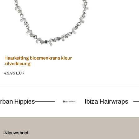
Voeg toe aan winkelwagen
Haarketting bloemenkrans kleur
zilverkleurig
Normale
€5,95 EUR
prijs
ban Hippies
Ibiza Hairwraps
Nieuwsbrief