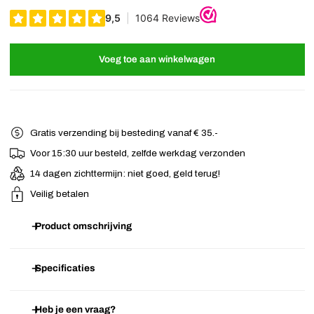
Voeg toe aan winkelwagen
Gratis verzending bij besteding vanaf € 35.-
Voor 15:30 uur besteld, zelfde werkdag verzonden
14 dagen zichttermijn: niet goed, geld terug!
Veilig betalen
Product omschrijving
Prachtige zilverkleurige bloemenkrans haarketting. De bloemen zijn
Specificaties
voorzien van strass steentjes en bewerkt glas. Door de neutrale
kleur is deze haarketting gemakkelijk te combineren bij verschillende
Heb je een vraag?
Artikelnummer
D.01.01.747
kleuren kleding en in combinatie met zilverkleurige sieraden. Door