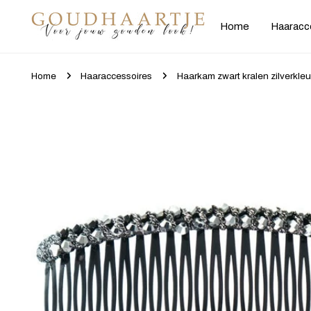
gaan naar artikel
Home
Haaracc
Home
Haaraccessoires
Haarkam zwart kralen zilverkleu
Ga naar productinformatie