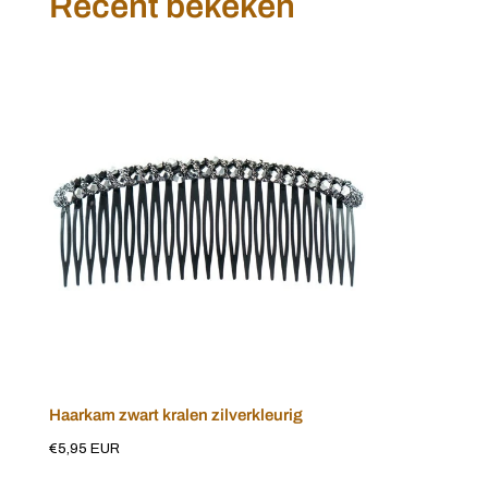
Recent bekeken
Haarkam
zwart
kralen
zilverkleurig
Haarkam zwart kralen zilverkleurig
Voeg toe aan winkelwagen
Normale
€5,95 EUR
prijs