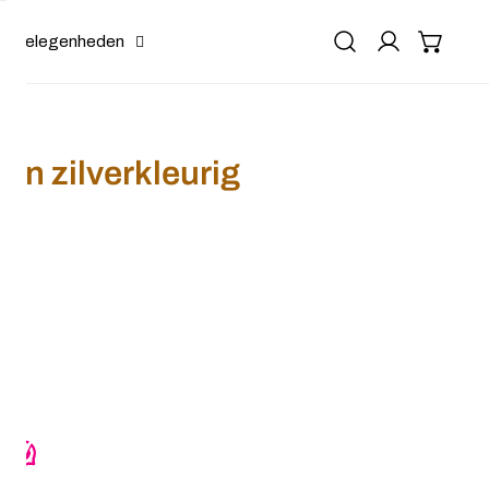
Gelegenheden
en zilverkleurig
 kralen zilverkleurig
r Haarkam zwart kralen zilverkleurig