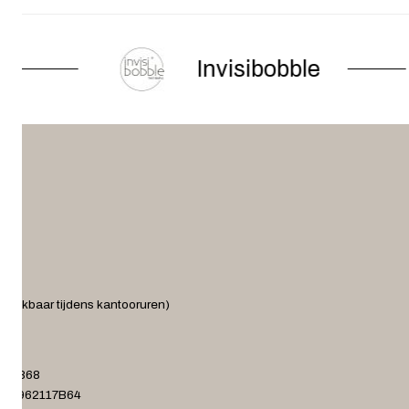
Invisibobble
ereikbaar tijdens kantooruren)
.nl
372868
001962117B64