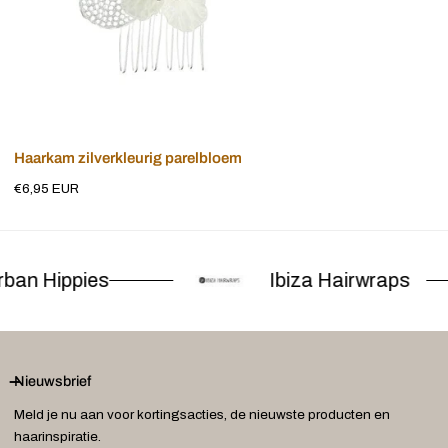
Voeg toe aan winkelwagen
Haarkam zilverkleurig parelbloem
Normale
€6,95 EUR
prijs
ban Hippies
Ibiza Hairwraps
Nieuwsbrief
Meld je nu aan voor kortingsacties, de nieuwste producten en
haarinspiratie.