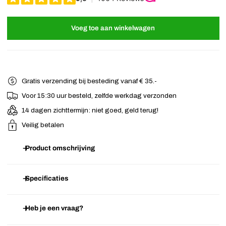
Voeg toe aan winkelwagen
Gratis verzending bij besteding vanaf € 35.-
Voor 15:30 uur besteld, zelfde werkdag verzonden
14 dagen zichttermijn: niet goed, geld terug!
Veilig betalen
Product omschrijving
Kleine zilverkleurige haarkam met een mooie parelachtige bloem
Specificaties
erop. Daar omheen, zilverkleurige bladeren, parels en transparante
kraaltjes. Gemakkelijk in en uit het haar te schuiven. Zo maak je je
Heb je een vraag?
Artikelnummer
B.09.09.8301
haarstijl in een handomdraai compleet!