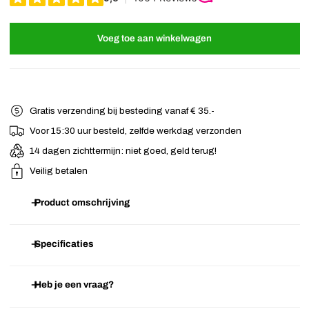
Voeg toe aan winkelwagen
Gratis verzending bij besteding vanaf € 35.-
Voor 15:30 uur besteld, zelfde werkdag verzonden
14 dagen zichttermijn: niet goed, geld terug!
Veilig betalen
Product omschrijving
Prachtige kleine zilverkleurige haarkam met parels en strass
Specificaties
steentjes. Gemakkelijk in iedere haarstijl te schuiven, om deze
speciaal te maken.
Heb je een vraag?
Artikelnummer
B.09.05.2506