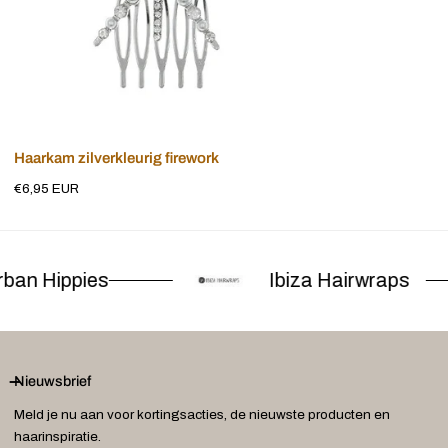
Voeg toe aan winkelwagen
Haarkam zilverkleurig firework
Normale
€6,95 EUR
prijs
ban Hippies
Ibiza Hairwraps
Nieuwsbrief
Meld je nu aan voor kortingsacties, de nieuwste producten en
haarinspiratie.