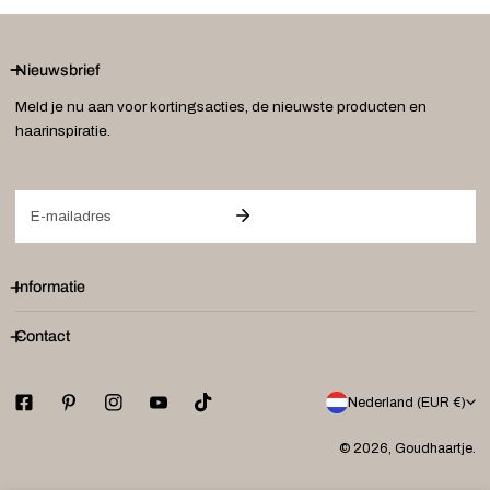
Nieuwsbrief
Meld je nu aan voor kortingsacties, de nieuwste producten en
haarinspiratie.
E-
mail
Informatie
Contact
L
Nederland (EUR €)
a
© 2026,
Goudhaartje
.
n
Betaalmethodes