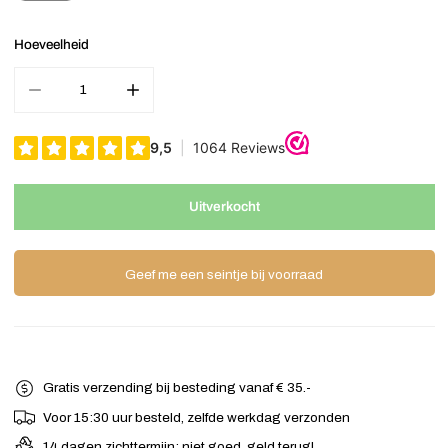
Hoeveelheid
Aantal verminderen voor Haarbloem Urban Hippies groen
Verhoog het aantal voor Haarbloem Urban Hippies
Uitverkocht
Geef me een seintje bij voorraad
Gratis verzending bij besteding vanaf € 35.-
Voor 15:30 uur besteld, zelfde werkdag verzonden
14 dagen zichttermijn: niet goed, geld terug!