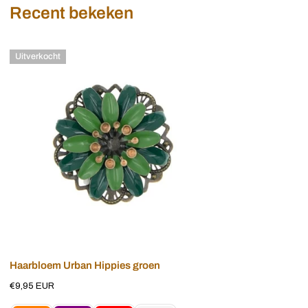
Recent bekeken
Haarbloem
Uitverkocht
Urban
Hippies
groen
Uitverkocht
Haarbloem Urban Hippies groen
Normale
€9,95 EUR
prijs